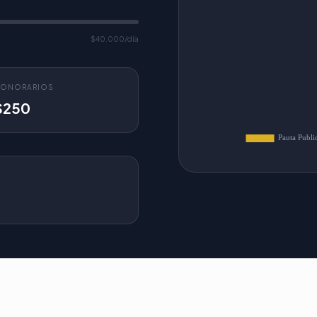
$40.000/día
ONORARIOS
$250