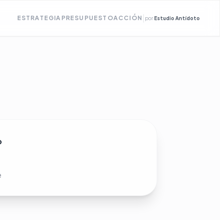
|
ESTRATEGIA
PRESUPUESTO
ACCIÓN
por
Estudio Antídoto
o
e