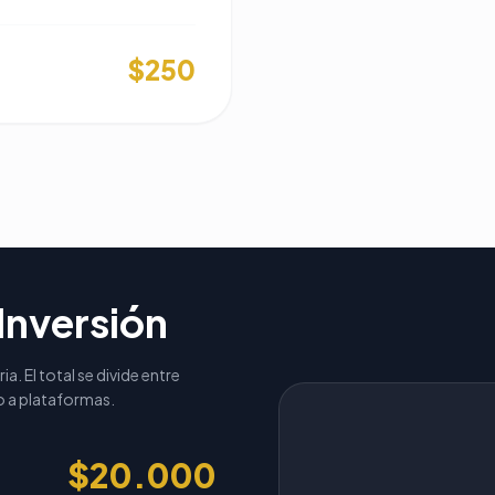
$250
Inversión
ia. El total se divide entre
o a plataformas.
$20.000