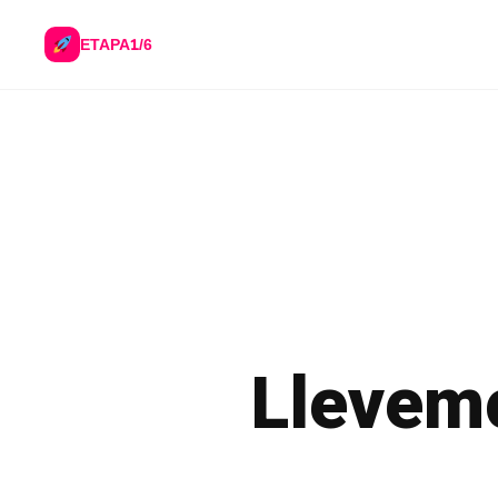
1
ETAPA
/6
Llevemo