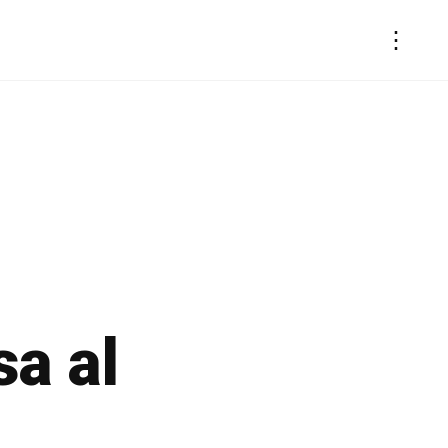
⋮
a al
.