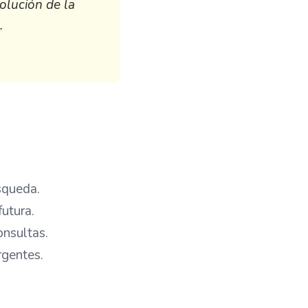
olución de la
.
squeda.
futura.
onsultas.
rgentes.