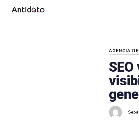
Author
Published
PUBLISHED
on:
IN:
AGENCIA DE
SEO 
visib
gene
Sebas