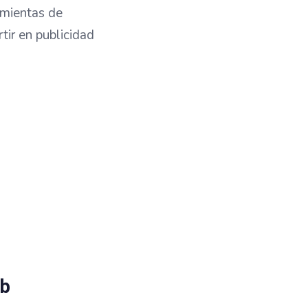
amientas de
tir en publicidad
gina web?
eb