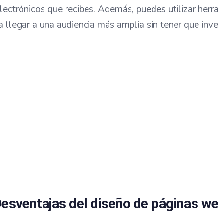
lectrónicos que recibes. Además, puedes utilizar herr
 llegar a una audiencia más amplia sin tener que inver
as cotizar una pá
Te ayudamos a que tu negocio funcione!
Empezar ahora
esventajas del diseño de páginas w