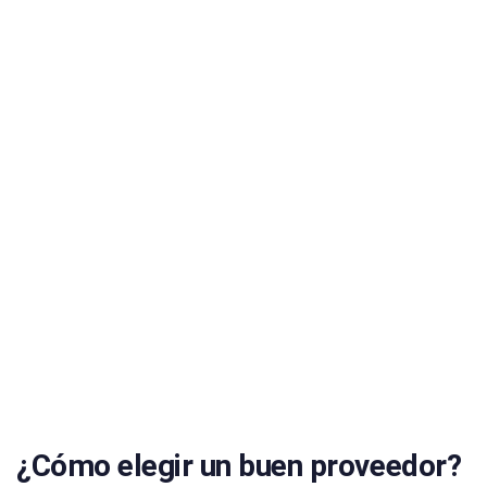
¿Necesitas
cotizar una
página web?
Te ayudamos a que tu negocio funcione!
CONTACTANOS
¿Cómo elegir un buen proveedor?