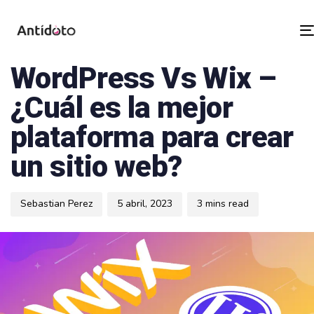
Author
Published
PUBLISHED
on:
IN:
SOFTWARE A MEDIDA
WordPress Vs Wix –
¿Cuál es la mejor
plataforma para crear
un sitio web?
Sebastian Perez
5 abril, 2023
3 mins read